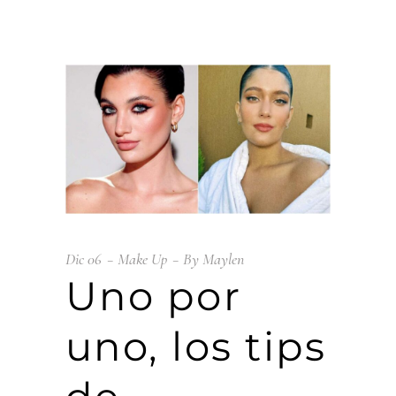
Dic
06
Make Up
By
Maylen
Uno por
uno, los tips