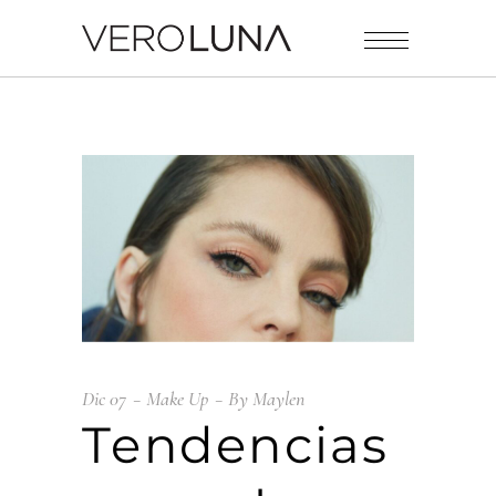
Dic
07
Make Up
By
Maylen
Tendencias