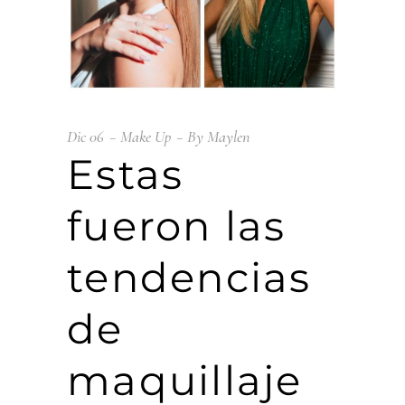
Dic
06
Make Up
By
Maylen
Estas
fueron las
tendencias
de
maquillaje